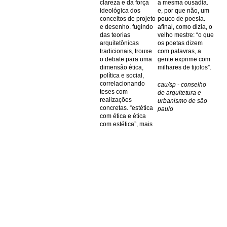
clareza e da força
a mesma ousadia.
ideológica dos
e, por que não, um
conceitos de projeto
pouco de poesia.
e desenho. fugindo
afinal, como dizia, o
das teorias
velho mestre: “o que
arquitetônicas
os poetas dizem
tradicionais, trouxe
com palavras, a
o debate para uma
gente exprime com
dimensão ética,
milhares de tijolos”.
política e social,
correlacionando
cau/sp - conselho
teses com
de arquitetura e
realizações
urbanismo de são
concretas. “estética
paulo
com ética e ética
com estética”, mais