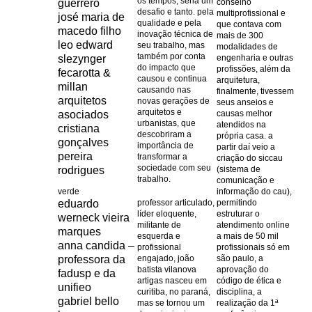
os tempos, seria um
guerrero
conselho
desafio e tanto. pela
multiprofissional e
josé maria de
qualidade e pela
que contava com
macedo filho
inovação técnica de
mais de 300
leo edward
seu trabalho, mas
modalidades de
também por conta
slezynger
engenharia e outras
do impacto que
profissões, além da
fecarotta &
causou e continua
arquitetura,
millan
causando nas
finalmente, tivessem
arquitetos
novas gerações de
seus anseios e
arquitetos e
asociados
causas melhor
urbanistas, que
atendidos na
cristiana
descobriram a
própria casa. a
gonçalves
importância de
partir daí veio a
pereira
transformar a
criação do siccau
sociedade com seu
rodrigues
(sistema de
trabalho.
comunicação e
verde
informação do cau),
eduardo
professor articulado,
permitindo
líder eloquente,
estruturar o
werneck vieira
militante de
atendimento online
marques
esquerda e
a mais de 50 mil
anna candida –
profissional
profissionais só em
professora da
engajado, joão
são paulo, a
batista vilanova
aprovação do
fadusp e da
artigas nasceu em
código de ética e
unifieo
curitiba, no paraná,
disciplina, a
gabriel bello
mas se tornou um
realização da 1ª