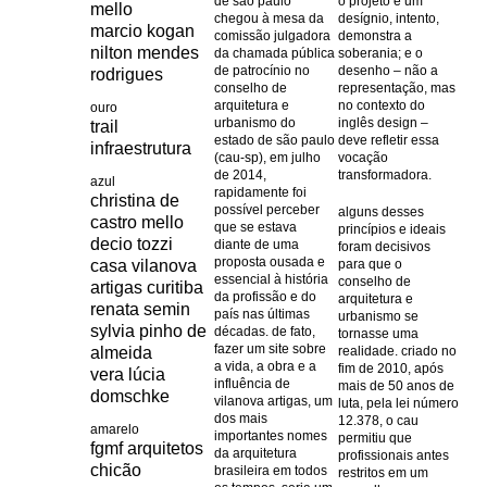
de são paulo
o projeto é um
mello
chegou à mesa da
desígnio, intento,
marcio kogan
comissão julgadora
demonstra a
nilton mendes
da chamada pública
soberania; e o
de patrocínio no
desenho – não a
rodrigues
conselho de
representação, mas
arquitetura e
no contexto do
ouro
urbanismo do
inglês design –
trail
estado de são paulo
deve refletir essa
infraestrutura
(cau-sp), em julho
vocação
de 2014,
transformadora.
azul
rapidamente foi
christina de
possível perceber
alguns desses
castro mello
que se estava
princípios e ideais
decio tozzi
diante de uma
foram decisivos
proposta ousada e
casa vilanova
para que o
essencial à história
conselho de
artigas curitiba
da profissão e do
arquitetura e
renata semin
país nas últimas
urbanismo se
sylvia pinho de
décadas. de fato,
tornasse uma
fazer um site sobre
almeida
realidade. criado no
a vida, a obra e a
fim de 2010, após
vera lúcia
influência de
mais de 50 anos de
domschke
vilanova artigas, um
luta, pela lei número
dos mais
12.378, o cau
amarelo
importantes nomes
permitiu que
fgmf arquitetos
da arquitetura
profissionais antes
chicão
brasileira em todos
restritos em um