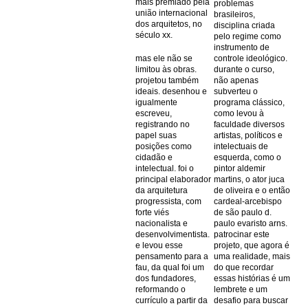
mais premiado pela
problemas
união internacional
brasileiros,
dos arquitetos, no
disciplina criada
século xx.
pelo regime como
instrumento de
mas ele não se
controle ideológico.
limitou às obras.
durante o curso,
projetou também
não apenas
ideais. desenhou e
subverteu o
igualmente
programa clássico,
escreveu,
como levou à
registrando no
faculdade diversos
papel suas
artistas, políticos e
posições como
intelectuais de
cidadão e
esquerda, como o
intelectual. foi o
pintor aldemir
principal elaborador
martins, o ator juca
da arquitetura
de oliveira e o então
progressista, com
cardeal-arcebispo
forte viés
de são paulo d.
nacionalista e
paulo evaristo arns.
desenvolvimentista.
patrocinar este
e levou esse
projeto, que agora é
pensamento para a
uma realidade, mais
fau, da qual foi um
do que recordar
dos fundadores,
essas histórias é um
reformando o
lembrete e um
currículo a partir da
desafio para buscar