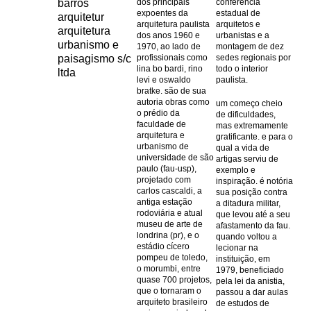
barros
dos principais
conferência
expoentes da
estadual de
arquitetur
arquitetura paulista
arquitetos e
arquitetura
dos anos 1960 e
urbanistas e a
urbanismo e
1970, ao lado de
montagem de dez
paisagismo s/c
profissionais como
sedes regionais por
lina bo bardi, rino
todo o interior
ltda
levi e oswaldo
paulista.
bratke. são de sua
autoria obras como
um começo cheio
o prédio da
de dificuldades,
faculdade de
mas extremamente
arquitetura e
gratificante. e para o
urbanismo de
qual a vida de
universidade de são
artigas serviu de
paulo (fau-usp),
exemplo e
projetado com
inspiração. é notória
carlos cascaldi, a
sua posição contra
antiga estação
a ditadura militar,
rodoviária e atual
que levou até a seu
museu de arte de
afastamento da fau.
londrina (pr), e o
quando voltou a
estádio cícero
lecionar na
pompeu de toledo,
instituição, em
o morumbi, entre
1979, beneficiado
quase 700 projetos,
pela lei da anistia,
que o tornaram o
passou a dar aulas
arquiteto brasileiro
de estudos de