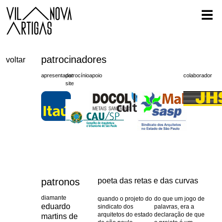
patrocinadores
voltar
apresentador
patrocínio
apoio
colaborador
site
patronos
poeta das retas e das curvas
diamante
quando o projeto do
do que um jogo de
eduardo
sindicato dos
palavras, era a
arquitetos do estado
declaração de que
martins de