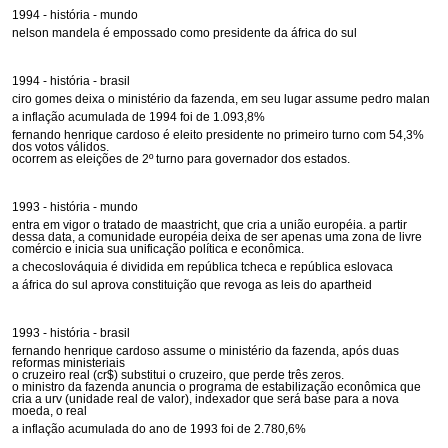
1994 - história - mundo
nelson mandela é empossado como presidente da áfrica do sul
1994 - história - brasil
ciro gomes deixa o ministério da fazenda, em seu lugar assume pedro malan
a inflação acumulada de 1994 foi de 1.093,8%
fernando henrique cardoso é eleito presidente no primeiro turno com 54,3%
dos votos válidos.
ocorrem as eleições de 2º turno para governador dos estados.
1993 - história - mundo
entra em vigor o tratado de maastricht, que cria a união européia. a partir
dessa data, a comunidade européia deixa de ser apenas uma zona de livre
comércio e inicia sua unificação política e econômica.
a checoslováquia é dividida em república tcheca e república eslovaca
a áfrica do sul aprova constituição que revoga as leis do apartheid
1993 - história - brasil
fernando henrique cardoso assume o ministério da fazenda, após duas
reformas ministeriais
o cruzeiro real (cr$) substitui o cruzeiro, que perde três zeros.
o ministro da fazenda anuncia o programa de estabilização econômica que
cria a urv (unidade real de valor), indexador que será base para a nova
moeda, o real
a inflação acumulada do ano de 1993 foi de 2.780,6%