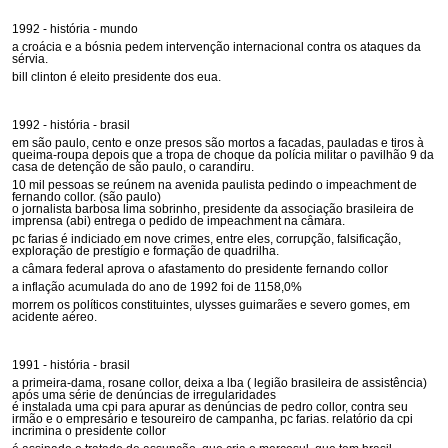
1992 - história - mundo
a croácia e a bósnia pedem intervenção internacional contra os ataques da
sérvia.
bill clinton é eleito presidente dos eua.
1992 - história - brasil
em são paulo, cento e onze presos são mortos a facadas, pauladas e tiros à
queima-roupa depois que a tropa de choque da polícia militar o pavilhão 9 da
casa de detenção de são paulo, o carandiru.
10 mil pessoas se reúnem na avenida paulista pedindo o impeachment de
fernando collor. (são paulo)
o jornalista barbosa lima sobrinho, presidente da associação brasileira de
imprensa (abi) entrega o pedido de impeachment na câmara.
pc farias é indiciado em nove crimes, entre eles, corrupção, falsificação,
exploração de prestígio e formação de quadrilha.
a câmara federal aprova o afastamento do presidente fernando collor
a inflação acumulada do ano de 1992 foi de 1158,0%
morrem os políticos constituintes, ulysses guimarães e severo gomes, em
acidente aéreo.
1991 - história - brasil
a primeira-dama, rosane collor, deixa a lba ( legião brasileira de assistência)
após uma série de denúncias de irregularidades
é instalada uma cpi para apurar as denúncias de pedro collor, contra seu
irmão e o empresário e tesoureiro de campanha, pc farias. relatório da cpi
incrimina o presidente collor