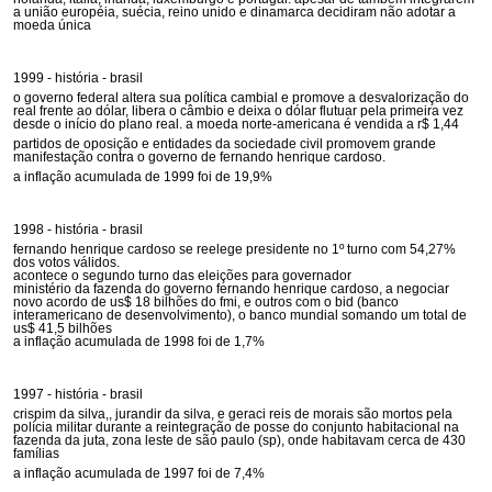
a união européia, suécia, reino unido e dinamarca decidiram não adotar a
moeda única
1999 - história - brasil
o governo federal altera sua política cambial e promove a desvalorização do
real frente ao dólar, libera o câmbio e deixa o dólar flutuar pela primeira vez
desde o início do plano real. a moeda norte-americana é vendida a r$ 1,44
partidos de oposição e entidades da sociedade civil promovem grande
manifestação contra o governo de fernando henrique cardoso.
a inflação acumulada de 1999 foi de 19,9%
1998 - história - brasil
fernando henrique cardoso se reelege presidente no 1º turno com 54,27%
dos votos válidos.
acontece o segundo turno das eleições para governador
ministério da fazenda do governo fernando henrique cardoso, a negociar
novo acordo de us$ 18 bilhões do fmi, e outros com o bid (banco
interamericano de desenvolvimento), o banco mundial somando um total de
us$ 41,5 bilhões
a inflação acumulada de 1998 foi de 1,7%
1997 - história - brasil
crispim da silva,, jurandir da silva, e geraci reis de morais são mortos pela
polícia militar durante a reintegração de posse do conjunto habitacional na
fazenda da juta, zona leste de são paulo (sp), onde habitavam cerca de 430
famílias
a inflação acumulada de 1997 foi de 7,4%