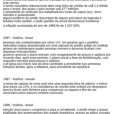
jose sarney
o fundo monetário internacional abre uma linha de crédito de us$ 1,4 bilhão
para o brasil, dos quais o país recebe us$ 477 milhões.
o presidente do sindicato dos trabalhadores rurais de xapuri (ac), chico
mendes é assassinado.
alguns políticos do pmdb, discordam de alguns princípios da legenda e
fundam outro partido, o psdb (partido da social democracia brasileira)
a inflação acumulada do ano de 1988 foi de 1.037,56%
1987 - história - brasil
pessoas são contaminadas por césio 137, em goiania (go) o pastilha
radioativa estava abandonada em uma cápsula do predio antigo do instituto
goiano de radioterapia quatro pessoas morrem e dezenas ficaram com
sequelas irrecuperáveis
governo anuncia o plano bresser, com congelamento de preços e salários por
noventa dias. após esse período, o plano prevê a fase da flexibilização, com
reajustes mensais para preços e salários.
o pt lança luiz inácio lula da silva candidato a presidente nas primeiras
eleições diretas, após a ditadura, para presidente da república.
1987 - história - mundo
a bolsa de valores de nova york vive uma segunda-feira de pânico. o índice
dow jones cai 22%, e os investidores do mundo todo entram em desespero.
bancos ficam sem dinheiro para compensar os saques e têm de ser
socorridos pelos bancos centrais nacionais.
1986 - história - brasil
eleição única para o congresso e para a constituinte. o pmdb elege a quase
totalidade dos governadores dos estado brasileiros, graças ao plano cruzado.