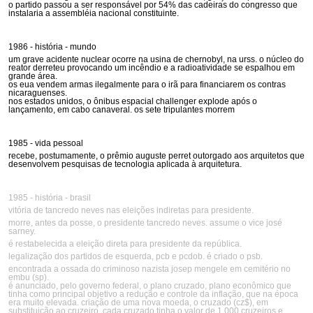
o partido passou a ser responsável por 54% das cadeiras do congresso que
instalaria a assembléia nacional constituinte.
1986 - história - mundo
um grave acidente nuclear ocorre na usina de chernobyl, na urss. o núcleo do
reator derreteu provocando um incêndio e a radioatividade se espalhou em
grande área.
os eua vendem armas ilegalmente para o irã para financiarem os contras
nicaraguenses.
nos estados unidos, o ônibus espacial challenger explode após o
lançamento, em cabo canaveral. os sete tripulantes morrem
1985 - vida pessoal
recebe, postumamente, o prêmio auguste perret outorgado aos arquitetos que
desenvolvem pesquisas de tecnologia aplicada à arquitetura.
1985 - história - brasil
vitória de tancredo neves nas eleições indiretas para presidente.
morre, antes da posse, o presidente tancredo neves. assume o vice josé
sarney.
é restabelecida a eleição direta para presidente da república.
legalização dos partidos de esquerda, pcb e pcdob. é criado o psb.
encontrada a ossada do criminoso nazista josep mengele em cemitério no
embu (sp).
é anunciado, pelo governo federal, o plano cruzado, plano econômico que
tinha como principal objetivo a redução e controle da inflação, que na época
era muito elevada. criação de uma nova moeda, o cruzado (cz$), em
substituição ao cruzeiro. cada cruzado tinha o valor de 1.000 cruzeiros e