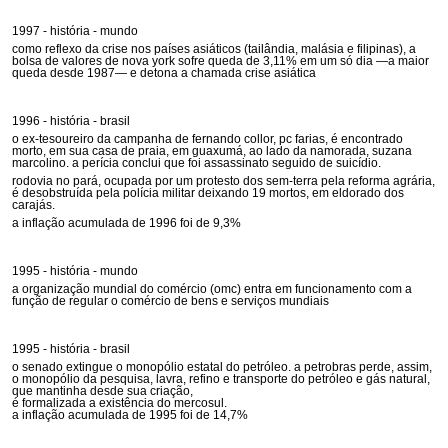
1997 - história - mundo
como reflexo da crise nos países asiáticos (tailândia, malásia e filipinas), a
bolsa de valores de nova york sofre queda de 3,11% em um só dia —a maior
queda desde 1987— e detona a chamada crise asiática
1996 - história - brasil
o ex-tesoureiro da campanha de fernando collor, pc farias, é encontrado
morto, em sua casa de praia, em guaxumá, ao lado da namorada, suzana
marcolino. a perícia conclui que foi assassinato seguido de suicídio.
rodovia no pará, ocupada por um protesto dos sem-terra pela reforma agrária,
é desobstruída pela polícia militar deixando 19 mortos, em eldorado dos
carajás.
a inflação acumulada de 1996 foi de 9,3%
1995 - história - mundo
a organização mundial do comércio (omc) entra em funcionamento com a
função de regular o comércio de bens e serviços mundiais
1995 - história - brasil
o senado extingue o monopólio estatal do petróleo. a petrobras perde, assim,
o monopólio da pesquisa, lavra, refino e transporte do petróleo e gás natural,
que mantinha desde sua criação,
é formalizada a existência do mercosul.
a inflação acumulada de 1995 foi de 14,7%