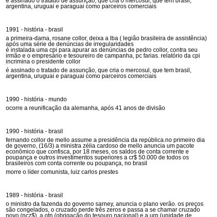
é assinado o tratado de assunção, que cria o mercosul, que tem brasil,
argentina, uruguai e paraguai como parceiros comerciais
1991 - história - brasil
a primeira-dama, rosane collor, deixa a lba ( legião brasileira de assistência)
após uma série de denúncias de irregularidades
é instalada uma cpi para apurar as denúncias de pedro collor, contra seu
irmão e o empresário e tesoureiro de campanha, pc farias. relatório da cpi
incrimina o presidente collor
é assinado o tratado de assunção, que cria o mercosul, que tem brasil,
argentina, uruguai e paraguai como parceiros comerciais
1990 - história - mundo
ocorre a reunificação da alemanha, após 41 anos de divisão
1990 - história - brasil
fernando collor de mello assume a presidência da república.no primeiro dia
de governo, (16/3) a ministra zélia cardoso de mello anuncia um pacote
econômico que confisca, por 18 meses, os saldos de conta corrente e
poupança e outros investimentos superiores a cr$ 50.000 de todos os
brasileiros com conta corrente ou poupança, no brasil
morre o líder comunista, luiz carlos prestes
1989 - história - brasil
o ministro da fazenda do governo sarney, anuncia o plano verão. os preços
são congelados, o cruzado perde três zeros e passa a se chamar cruzado
novo (ncz$). a otn (obrigação do tesouro nacional) e a urp (unidade de