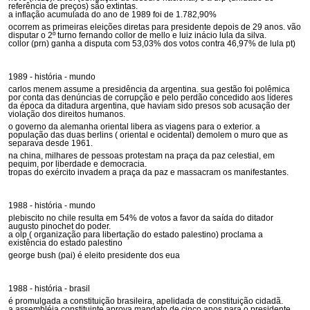
referência de preços) são extintas.
a inflação acumulada do ano de 1989 foi de 1.782,90%
ocorrem as primeiras eleições diretas para presidente depois de 29 anos. vão
disputar o 2º turno fernando collor de mello e luiz inácio lula da silva.
collor (prn) ganha a disputa com 53,03% dos votos contra 46,97% de lula pt)
1989 - história - mundo
carlos menem assume a presidência da argentina. sua gestão foi polêmica
por conta das denúncias de corrupção e pelo perdão concedido aos líderes
da época da ditadura argentina, que haviam sido presos sob acusação der
violação dos direitos humanos.
o governo da alemanha oriental libera as viagens para o exterior. a
população das duas berlins ( oriental e ocidental) demolem o muro que as
separava desde 1961.
na china, milhares de pessoas protestam na praça da paz celestial, em
pequim, por liberdade e democracia.
tropas do exército invadem a praça da paz e massacram os manifestantes.
1988 - história - mundo
plebiscito no chile resulta em 54% de votos a favor da saída do ditador
augusto pinochet do poder.
a olp ( organização para libertação do estado palestino) proclama a
existência do estado palestino
george bush (pai) é eleito presidente dos eua
1988 - história - brasil
é promulgada a constituição brasileira, apelidada de constituição cidadã.
a assembléia constituinte aprova mandato de cinco anos para o presidente